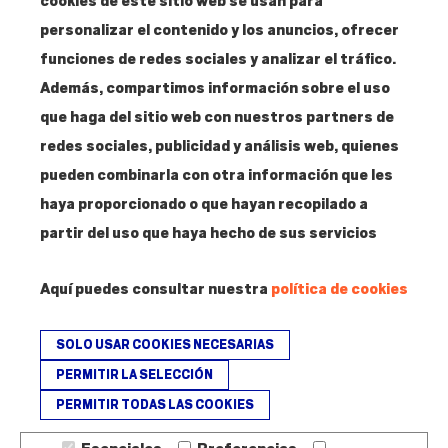
cookies de este sitio web se usan para
28012 Madrid
personalizar el contenido y los anuncios, ofrecer
funciones de redes sociales y analizar el tráfico.
Contacto
Además, compartimos información sobre el uso
T. 915 304 287
que haga del sitio web con nuestros partners de
info@amigosmuseoreinasofia.org
redes sociales, publicidad y análisis web, quienes
pueden combinarla con otra información que les
haya proporcionado o que hayan recopilado a
partir del uso que haya hecho de sus servicios
Hazte
Amigo
Aquí puedes consultar nuestra
política de cookies
SOLO USAR COOKIES NECESARIAS
PERMITIR LA SELECCIÓN
PERMITIR TODAS LAS COOKIES
Fundación Amigos del Museo Nacional Centro de Arte Reina Sofía - ©
2026