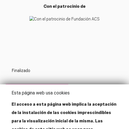
Con el patrocinio de
Finalizado
Acceso zona inscritos
Esta página web usa cookies
El acceso a esta página web implica la aceptación
de la instalación de las cookies imprescindibles
Dirección
para la visualización inicial de la misma. Las
Santa Isabel, 52