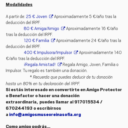
Modalidades
A partir de:
25 € Joven
Aproximadamente 5 €/año tras la
deducción del IRPF.
80 € Amiga/Amigo
Aproximadamente 16 €/año
tras la deducción del IRPF.
120 € Familia
Aproximadamente 24 €/año tras la
deducción del IRPF.
400 € Impulsora/Impulsor
Aproximadamente 140
€/año tras la deducción del IRPF.
¡Regala Amistad!
Regala Amigo, Joven, Familia o
Impulsor. Tu regalo es también una donación.
* Recuerda que puedes deducir de tu donación
hasta un 80% en tu declaración del IRPF.
Si estás interesado en convertirte en
Amigo Protector
o Benefactor
o hacer una donación
extraordinaria,
puedes llamar al 917015534 /
670244193 o escribirnos
a
info@amigosmuseoreinasofia.org
Como amigo podrás...