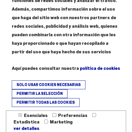
funciones de redes sociales y analizar el tráfico.
Contacto
Además, compartimos información sobre el uso
T. 915 304 287
que haga del sitio web con nuestros partners de
info@amigosmuseoreinasofia.org
redes sociales, publicidad y análisis web, quienes
pueden combinarla con otra información que les
haya proporcionado o que hayan recopilado a
partir del uso que haya hecho de sus servicios
Hazte
Amigo
Aquí puedes consultar nuestra
política de cookies
SOLO USAR COOKIES NECESARIAS
PERMITIR LA SELECCIÓN
PERMITIR TODAS LAS COOKIES
Fundación Amigos del Museo Nacional Centro de Arte Reina Sofía - ©
2026
Esenciales
Preferencias
Estadistica
Marketing
Aviso legal - Política de devoluciones
Cookies
ver detalles
Revocación de cookies
Contacto