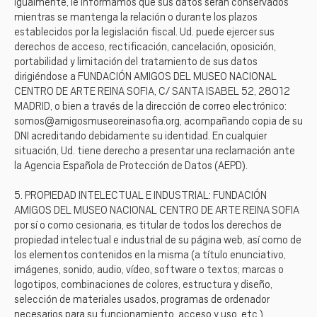
Igualmente, le informamos que sus datos serán conservados
mientras se mantenga la relación o durante los plazos
establecidos por la legislación fiscal. Ud. puede ejercer sus
derechos de acceso, rectificación, cancelación, oposición,
portabilidad y limitación del tratamiento de sus datos
dirigiéndose a FUNDACIÓN AMIGOS DEL MUSEO NACIONAL
CENTRO DE ARTE REINA SOFIA, C/ SANTA ISABEL 52, 28012
MADRID, o bien a través de la dirección de correo electrónico:
somos@amigosmuseoreinasofia.org, acompañando copia de su
DNI acreditando debidamente su identidad. En cualquier
situación, Ud. tiene derecho a presentar una reclamación ante
la Agencia Española de Protección de Datos (AEPD).
5. PROPIEDAD INTELECTUAL E INDUSTRIAL: FUNDACIÓN
AMIGOS DEL MUSEO NACIONAL CENTRO DE ARTE REINA SOFIA
por sí o como cesionaria, es titular de todos los derechos de
propiedad intelectual e industrial de su página web, así como de
los elementos contenidos en la misma (a título enunciativo,
imágenes, sonido, audio, vídeo, software o textos; marcas o
logotipos, combinaciones de colores, estructura y diseño,
selección de materiales usados, programas de ordenador
necesarios para su funcionamiento, acceso y uso, etc.),