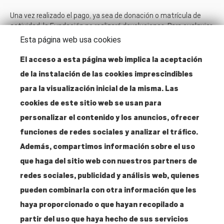
Una vez realizado el pago, ya sea de donación o matrícula de
actividad, la Fundación no realizará devoluciones. Para cualquier
consulta,
somos@amigosmuseoreinasoifia.org
ó 91 530 4287
Esta página web usa cookies
El acceso a esta página web implica la aceptación
de la instalación de las cookies imprescindibles
Dirección
para la visualización inicial de la misma. Las
Santa Isabel, 52
cookies de este sitio web se usan para
28012 Madrid
personalizar el contenido y los anuncios, ofrecer
funciones de redes sociales y analizar el tráfico.
Contacto
Además, compartimos información sobre el uso
T. 915 304 287
que haga del sitio web con nuestros partners de
info@amigosmuseoreinasofia.org
redes sociales, publicidad y análisis web, quienes
pueden combinarla con otra información que les
haya proporcionado o que hayan recopilado a
partir del uso que haya hecho de sus servicios