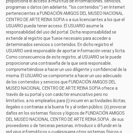
proporciona el acceso a multitud de informaciones, servicios,
programas o datos (en adelante, "los contenidos") en Internet
pertenecientes a FUNDACIÓN AMIGOS DEL MUSEO NACIONAL
CENTRO DE ARTE REINA SOFIA o a sus licenciantes a los que el
USUARIO pueda tener acceso. El USUARIO asume la
responsabilidad del uso del portal. Dicha responsabilidad se
extiende al registro que fuese necesario para acceder a
determinados servicios o contenidos. En dicho registro el
USUARIO será responsable de aportar información veraz y lícita.
Como consecuencia de este registro, al USUARIO se le puede
proporcionar una contraseña de la que será responsable,
comprometiéndose a hacer un uso diligente y confidencial de la
misma. El USUARIO se compromete a hacer un uso adecuado
de los contenidos y servicios que FUNDACIÓN AMIGOS DEL
MUSEO NACIONAL CENTRO DE ARTE REINA SOFIA ofrece a
través de su portal y con carácter enunciativo pero no
limitativo, a no emplearlos para (i) incurrir en actividades ilícitas,
ilegales o contrarias a la buena fe y al orden público; (ii) provocar
daños en los sistemas físicos y lógicos de FUNDACIÓN AMIGOS
DEL MUSEO NACIONAL CENTRO DE ARTE REINA SOFIA , de sus
proveedores o de terceras personas, introducir o difundir en la
red virus informáticos o cualesquiera otros sistemas físicos o