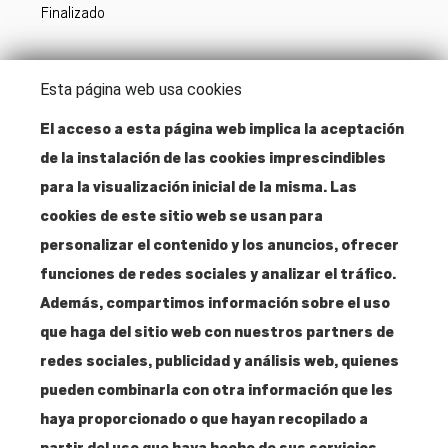
Finalizado
Acceso zona inscritos
Esta página web usa cookies
El acceso a esta página web implica la aceptación
de la instalación de las cookies imprescindibles
Dirección
para la visualización inicial de la misma. Las
Santa Isabel, 52
cookies de este sitio web se usan para
28012 Madrid
personalizar el contenido y los anuncios, ofrecer
funciones de redes sociales y analizar el tráfico.
Contacto
Además, compartimos información sobre el uso
T. 915 304 287
que haga del sitio web con nuestros partners de
info@amigosmuseoreinasofia.org
redes sociales, publicidad y análisis web, quienes
pueden combinarla con otra información que les
haya proporcionado o que hayan recopilado a