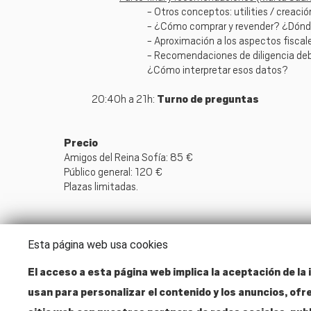
- Otros conceptos: utilities / creac
- ¿Cómo comprar y revender? ¿Dónd
- Aproximación a los aspectos fiscal
- Recomendaciones de diligencia deb
¿Cómo interpretar esos datos?
20:40h a 21h:
Turno de preguntas
Precio
Amigos del Reina Sofía: 85 €
Público general: 120 €
Plazas limitadas.
Esta página web usa cookies
El acceso a esta página web implica la aceptación de la i
usan para personalizar el contenido y los anuncios, ofr
Dirección