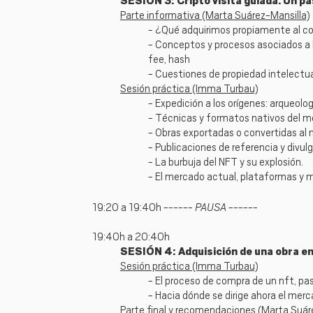
SESIÓN 3: Cripto visita guiada. Un pas
Parte informativa (Marta Suárez-Mansilla)
- ¿Qué adquirimos propiamente al c
- Conceptos y procesos asociados a l
fee, hash
- Cuestiones de propiedad intelectua
Sesión práctica (Imma Turbau)
- Expedición a los orígenes: arqueo
- Técnicas y formatos nativos del m
- Obras exportadas o convertidas al 
- Publicaciones de referencia y divul
- La burbuja del NFT y su explosión.
- El mercado actual, plataformas y 
PAUSA
19:20 a 19:40h ------
------
19:40h a 20:40h
SESIÓN 4: Adquisición de una obra en 
Sesión práctica (Imma Turbau)
- El proceso de compra de un nft, pa
- Hacia dónde se dirige ahora el mer
Parte final y recomendaciones (Marta Suár