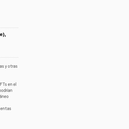
e),
s y otras
FTs en el
podrían
ráneo
mientas