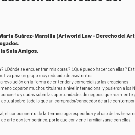
arta Suárez-Mansilla (Artworld Law - Derecho del Art
bogados.
 la Sala Amigos.
? ¿Dónde se encuentran mis obras? ¿Qué puedo hacer con ellas? Esta
ractivo para un grupo muy reducido de asistentes.
a revolución en la forma de entender y comercializar las creaciones
eno coparon muchos titulares a nivel internacional y pusieron a los N
sconcierto y dudas sobre las oportunidades de negocio que realmente 
ica y actual sobre todo lo que un comprador/conocedor de arte contempo
al, el conocimiento de la terminología específica y el uso de las herra
s de arte contemporáneo, por lo que conviene familiarizarse con ellas.