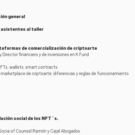
sión general
asistentes al taller
taformas de comercialización de criptoarte
 y Director financiero y de inversiones en K Fund
NFTs, wallets, smart contracts
es marketplace de criptoarte: diferencias y reglas de funcionamiento
olución social de los NFT´s.
Socia of Counsel Ramón y Cajal Abogados