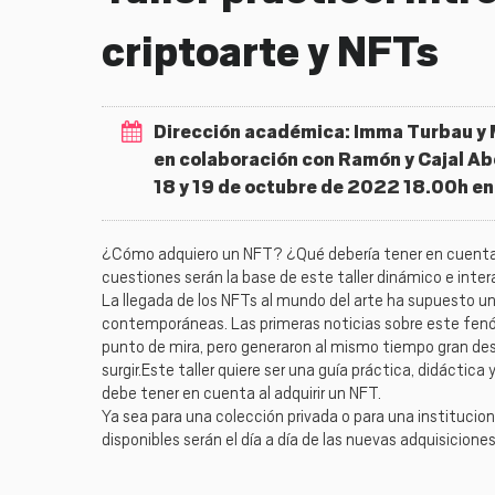
criptoarte y NFTs
Dirección académica: Imma Turbau y M
en colaboración con Ramón y Cajal A
18 y 19 de octubre de 2022 18.00h en
¿Cómo adquiero un NFT? ¿Qué debería tener en cuenta
cuestiones serán la base de este taller dinámico e inte
La llegada de los NFTs al mundo del arte ha supuesto un
contemporáneas. Las primeras noticias sobre este fenóm
punto de mira, pero generaron al mismo tiempo gran de
surgir.Este taller quiere ser una guía práctica, didáct
debe tener en cuenta al adquirir un NFT.
Ya sea para una colección privada o para una institucion
disponibles serán el día a día de las nuevas adquisicione