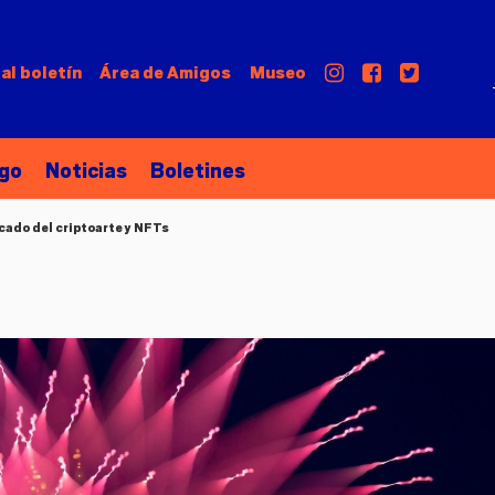
al boletín
Área de
Amigos
Museo
go
Noticias
Boletines
rcado del criptoarte y NFTs