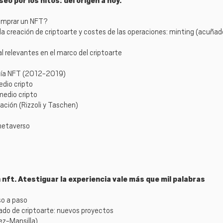
eo por los hitos: del origen a hoy.
omprar un NFT?
a creación de criptoarte y costes de las operaciones: minting (acuñad
l relevantes en el marco del criptoarte
logía NFT (2012-2019)
edio cripto
medio cripto
gación (Rizzoli y Taschen)
metaverso
nft. Atestiguar la experiencia vale más que mil palabras
so a paso
cado de criptoarte: nuevos proyectos
ez-Mansilla)