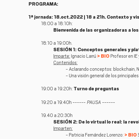
PROGRAMA:
1ª jornada: 18.oct.2022 | 18 a 21h. Contexto y vi
18:00 a 18:10h:
Bienvenida de las organizadoras a los 
18:10 a 19:00h.
SESIÓN 1: Conceptos generales y pla
Imparte:
Ignacio Larrú
BIO
Profesor en IE
Contenidos:
- Aclarando conceptos: blockchain, 
- Una visión general de los principal
19:00 a 19:20h:
Turno de preguntas
------ PAUSA -----
19:20 a 19:40h
-
19.40 a 20:30h
SESIÓN 2: De lo virtual lo real: la rev
Imparten:
- Patricia Fernández Lorenzo:
BIO