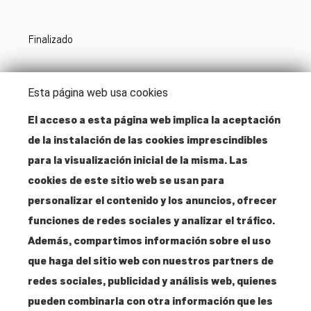
Finalizado
Acceso zona inscritos
Esta página web usa cookies
El acceso a esta página web implica la aceptación
de la instalación de las cookies imprescindibles
Dirección
para la visualización inicial de la misma. Las
Santa Isabel, 52
cookies de este sitio web se usan para
28012 Madrid
personalizar el contenido y los anuncios, ofrecer
funciones de redes sociales y analizar el tráfico.
Contacto
Además, compartimos información sobre el uso
T. 915 304 287
que haga del sitio web con nuestros partners de
info@amigosmuseoreinasofia.org
redes sociales, publicidad y análisis web, quienes
pueden combinarla con otra información que les