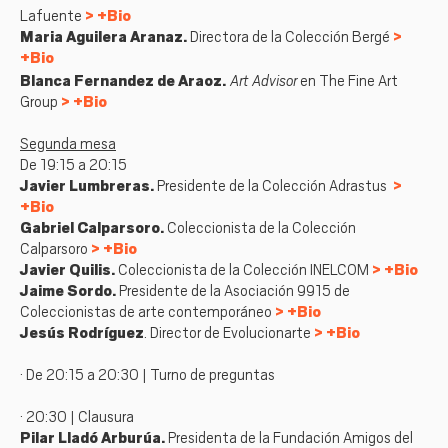
Lafuente
+Bio
Maria Aguilera Aranaz.
Directora de la Colección Bergé
+Bio
Art Advisor
Blanca Fernandez de Araoz.
en The Fine Art
Group
+Bio
Segunda mesa
De 19:15 a 20:15
Javier Lumbreras
.
Presidente de la Colección Adrastus
+Bio
Gabriel Calparsoro.
Coleccionista de la
Colección
Calparsoro
+Bio
Javier Quilis.
Coleccionista de la Colección INELCOM
+Bio
Jaime Sordo.
Presidente de la Asociación 9915 de
Coleccionistas de arte contemporáneo
+Bio
Jesús Rodríguez
. Director de Evolucionarte
+Bio
· De 20:15 a 20:30 | Turno de preguntas
· 20:30 | Clausura
Pilar Lladó Arburúa.
Presidenta de la Fundación Amigos del