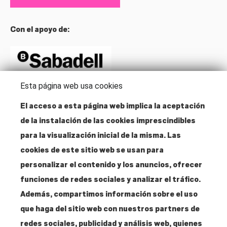
Con el apoyo de:
Esta página web usa cookies
El acceso a esta página web implica la aceptación
de la instalación de las cookies imprescindibles
Dirección
para la visualización inicial de la misma. Las
Santa Isabel, 52
cookies de este sitio web se usan para
28012 Madrid
personalizar el contenido y los anuncios, ofrecer
funciones de redes sociales y analizar el tráfico.
Contacto
Además, compartimos información sobre el uso
T. 915 304 287
que haga del sitio web con nuestros partners de
info@amigosmuseoreinasofia.org
redes sociales, publicidad y análisis web, quienes