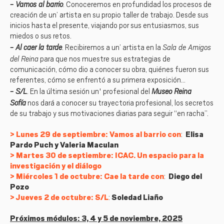
- ​Vamos al barrio
. Conoceremos en profundidad los procesos de
creación de un’ artista en su propio taller de trabajo. Desde sus
inicios hasta el presente, viajando por sus entusiasmos, sus
miedos o sus retos.
- Al caer la tarde
Sala de Amigos
. Recibiremos a un’ artista en la
del Reina
para que nos muestre sus estrategias de
comunicación, cómo dio a conocer su obra, quiénes fueron sus
referentes, cómo se enfrentó a su primera exposición…
- S/L
Museo Reina
. En la última sesión un' profesional del
Sofía
nos dará a conocer su trayectoria profesional, los secretos
de su trabajo y sus motivaciones diarias para seguir “en racha”.
Lunes 29 de septiembre: Vamos al barrio con
:
Elisa
Pardo Puch y Valeria Maculan
Martes 30 de septiembre:
ICAC. Un espacio para la
investigación y el diálogo
Miércoles 1 de octubre: Cae la tarde con
:
Diego del
Pozo
Jueves 2 de octubre: S/L
:
Soledad Liaño
Próximos módulos: 3, 4 y 5 de noviembre, 2025