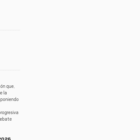
ión que,
e la
y poniendo
progresiva
 debate
 2026