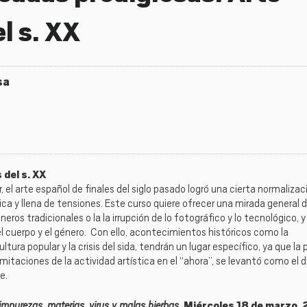
l s. XX
sa
 del s. XX
or, el arte español de finales del siglo pasado logró una cierta normalizac
ica y llena de tensiones. Este curso quiere ofrecer una mirada general d
os tradicionales o la la irrupción de lo fotográfico y lo tecnológico, 
l cuerpo y el género. Con ello, acontecimientos históricos como la
ltura popular y la crisis del sida, tendrán un lugar específico, ya que la 
s limitaciones de la actividad artística en el “ahora”, se levantó como el
e.
impurezas, materias, virus y malas hierbas
. Miércoles 18 de marzo,