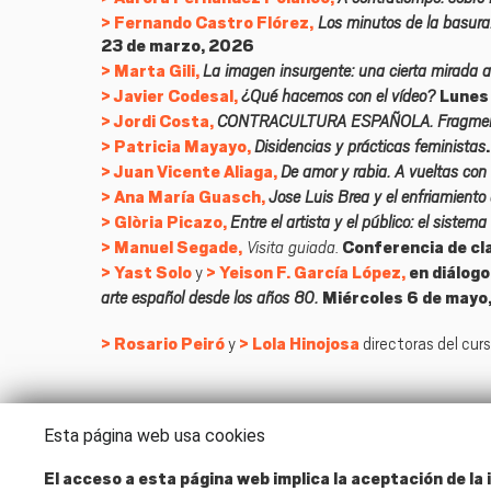
Los minutos de la basura. 
Fernando Castro Flórez,
23 de marzo, 2026
La imagen insurgente: una cierta mirada a
Marta Gili,
¿Qué hacemos con el vídeo?
Javier Codesal,
Lunes 
CONTRACULTURA ESPAÑOLA. Fragmentos 
Jordi Costa,
Disidencias y prácticas feministas
Patricia Mayayo,
De amor y rabia. A vueltas con 
Juan Vicente Aliaga,
Jose Luis Brea y el enfriamiento 
Ana María Guasch,
Entre el artista y el público: el sistem
Glòria Picazo,
Visita guiada
.
Manuel Segade,
Conferencia de cl
Yast Solo
y
Yeison F. García López,
en diálogo
arte español desde los años 80
.
Miércoles 6 de mayo
Rosario Peiró
y
Lola Hinojosa
directoras del curs
Esta página web usa cookies
El acceso a esta página web implica la aceptación de la i