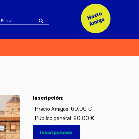
H
a
z
t
e
A
mi
g
o
Inscripción:
Precio Amigos: 60,00 €
Público general: 90,00 €
Inscripciones