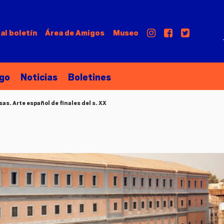
al boletín
Área de
Amigos
Museo
go
Noticias
Boletines
s. Arte español de finales del s. XX