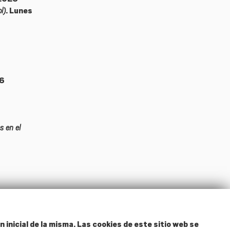
l)
. Lunes
26
s en el
n inicial de la misma. Las cookies de este sitio web se