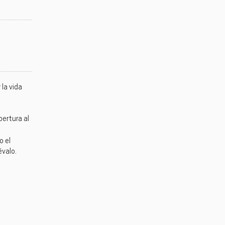
la vida
pertura al
o el
évalo.