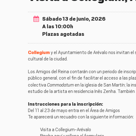
Sábado 13 de junio, 2026
A las 10:00h
Plazas agotadas
Collegium
y el Ayuntamiento de Arévalo nos invitan el s
cultural de la ciudad.
Los Amigos del Reina contarán con un periodo de inscripc
público general, con el fin de facilitar el acceso a las pl
Commodatum
colectiva
en la iglesia de San Martín; la i
estudio de la artista en residencia Inês Zenha. También s
Instrucciones para la inscripción:
Del 11 al 23 de mayo entra en el Área de Amigos
Te aparecerá un recuadro con la siguiente información:
Visita a Collegium-Arévalo
Pincha aquí y rellena el formulario