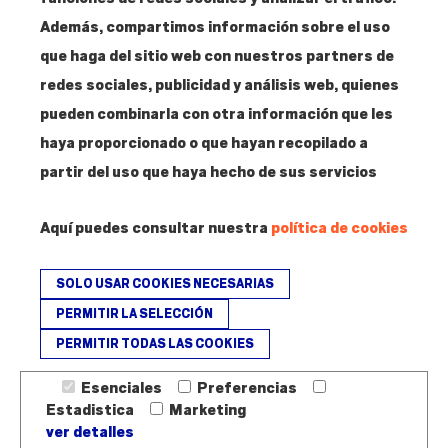
Contacto
Además, compartimos información sobre el uso
T. 915 304 287
que haga del sitio web con nuestros partners de
info@amigosmuseoreinasofia.org
redes sociales, publicidad y análisis web, quienes
pueden combinarla con otra información que les
haya proporcionado o que hayan recopilado a
partir del uso que haya hecho de sus servicios
Hazte
Amigo
Aquí puedes consultar nuestra
política de cookies
SOLO USAR COOKIES NECESARIAS
PERMITIR LA SELECCIÓN
PERMITIR TODAS LAS COOKIES
Fundación Amigos del Museo Nacional Centro de Arte Reina Sofía - ©
2026
Esenciales
Preferencias
Estadistica
Marketing
Aviso legal - Política de devoluciones
Cookies
ver detalles
Revocación de cookies
Contacto