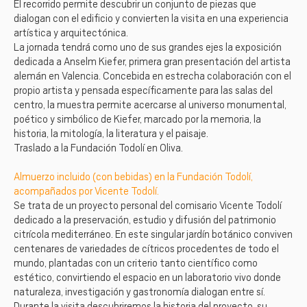
El recorrido permite descubrir un conjunto de piezas que
dialogan con el edificio y convierten la visita en una experiencia
artística y arquitectónica.
La jornada tendrá como uno de sus grandes ejes la exposición
dedicada a Anselm Kiefer, primera gran presentación del artista
alemán en Valencia. Concebida en estrecha colaboración con el
propio artista y pensada específicamente para las salas del
centro, la muestra permite acercarse al universo monumental,
poético y simbólico de Kiefer, marcado por la memoria, la
historia, la mitología, la literatura y el paisaje.
Traslado a la Fundación Todolí en Oliva.
Almuerzo incluido (con bebidas) en la Fundación Todolí,
acompañados por Vicente Todolí.
Se trata de un proyecto personal del comisario Vicente Todolí
dedicado a la preservación, estudio y difusión del patrimonio
citrícola mediterráneo. En este singular jardín botánico conviven
centenares de variedades de cítricos procedentes de todo el
mundo, plantadas con un criterio tanto científico como
estético, convirtiendo el espacio en un laboratorio vivo donde
naturaleza, investigación y gastronomía dialogan entre sí.
Durante la visita descubriremos la historia del proyecto, su