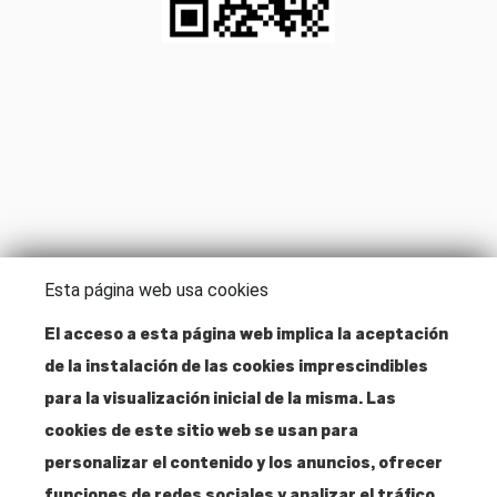
Esta página web usa cookies
El acceso a esta página web implica la aceptación
de la instalación de las cookies imprescindibles
Dirección
para la visualización inicial de la misma. Las
Santa Isabel, 52
cookies de este sitio web se usan para
28012 Madrid
personalizar el contenido y los anuncios, ofrecer
funciones de redes sociales y analizar el tráfico.