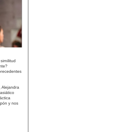
imilitud
nte?
precedentes
, Alejandra
asiático
áctica
apón y nos