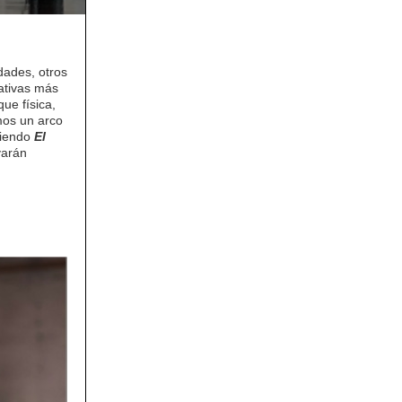
dades, otros
rativas más
ue física,
mos un arco
riendo
El
varán