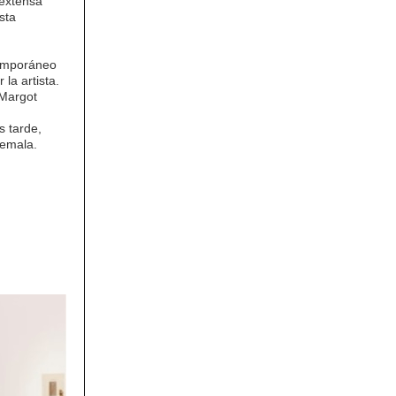
 extensa
sta
temporáneo
la artista.
 Margot
s tarde,
temala.