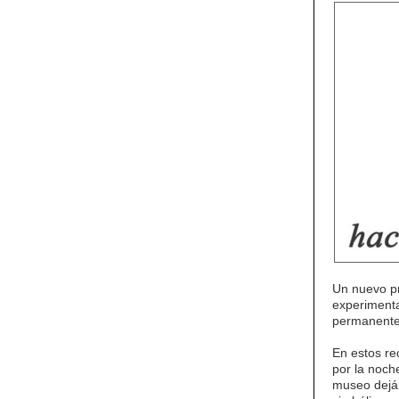
Un nuevo pr
experiment
permanente 
En estos re
por la noch
museo deján