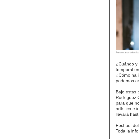
Performance colectiva
¿Cuándo y d
temporal en
¿Cómo ha i
podemos ac
Bajo estas 
Rodríguez Cu
para que no
artística e
llevará hast
Fechas: del
Toda la inf