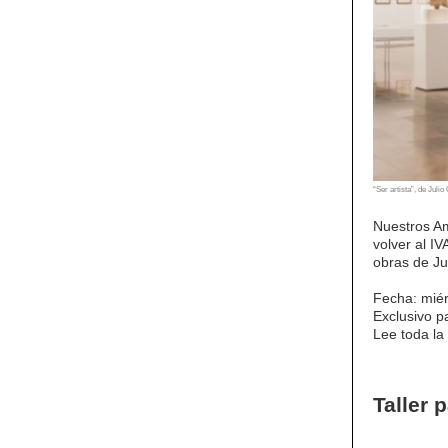
“Ser artista”, de Juli
Nuestros A
volver al I
obras de Ju
Fecha: mié
Exclusivo 
Lee toda la
Taller 