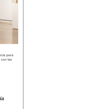
cia para
 con las
ía