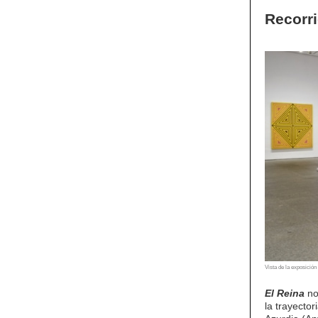
Recorr
Vista de la exposició
El Reina
no
la trayector