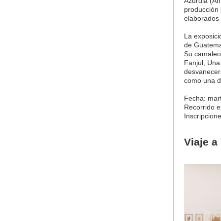
Azurdia (An
producción q
elaborados 
La exposici
de Guatemal
Su camaleon
Fanjul, Una
desvanecers
como una de
Fecha: mar
Recorrido e
Inscripcion
Viaje a