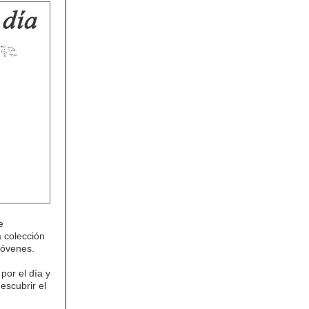
e
a colección
jóvenes.
por el día y
escubrir el