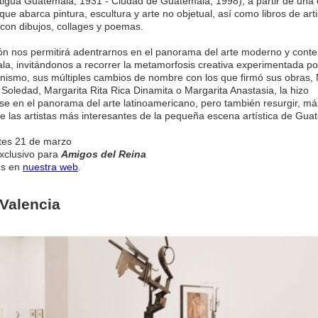
tigua Guatemala, 1931 - Ciudad de Guatemala, 1998), a partir de una
ue abarca pintura, escultura y arte no objetual, así como libros de arti
con dibujos, collages y poemas.
ón nos permitirá adentrarnos en el panorama del arte moderno y con
a, invitándonos a recorrer la metamorfosis creativa experimentada por 
ismo, sus múltiples cambios de nombre con los que firmó sus obras,
 Soledad, Margarita Rita Rica Dinamita o Margarita Anastasia, la hizo
e en el panorama del arte latinoamericano, pero también resurgir, má
 las artistas más interesantes de la pequeña escena artística de Gua
tes 21 de marzo
xclusivo para
Amigos del Reina
es en
nuestra web
.
 Valencia