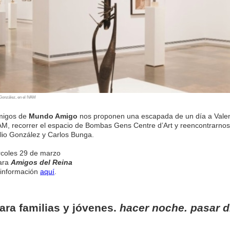
o González, en el IVAM
migos de
Mundo Amigo
nos proponen una escapada de un día a Valen
VAM, recorrer el espacio de Bombas Gens Centre d’Art y reencontrarnos
lio González y Carlos Bunga.
rcoles 29 de marzo
para
Amigos del Reina
 información
aquí
.
para familias y jóvenes.
hacer noche. pasar d