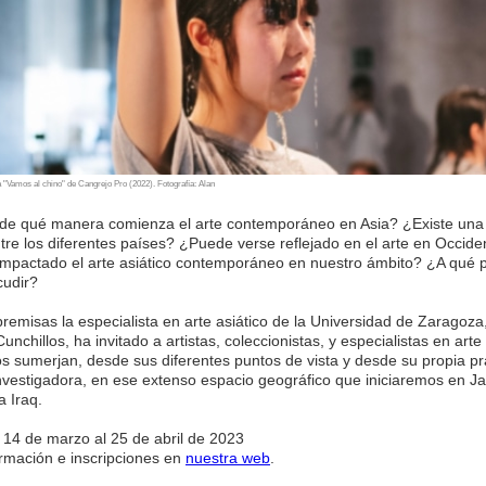
 "Vamos al chino" de Cangrejo Pro (2022). Fotografía: Alan
e qué manera comienza el arte contemporáneo en Asia? ¿Existe una s
tre los diferentes países? ¿Puede verse reflejado en el arte en Occide
mpactado el arte asiático contemporáneo en nuestro ámbito? ¿A qué 
udir?
premisas la especialista en arte asiático de la Universidad de Zaragoza
nchillos, ha invitado a artistas, coleccionistas, y especialistas en arte 
s sumerjan, desde sus diferentes puntos de vista y desde su propia pr
 investigadora, en ese extenso espacio geográfico que iniciaremos en J
a Iraq.
 14 de marzo al 25 de abril de 2023
ormación e inscripciones en
nuestra web
.