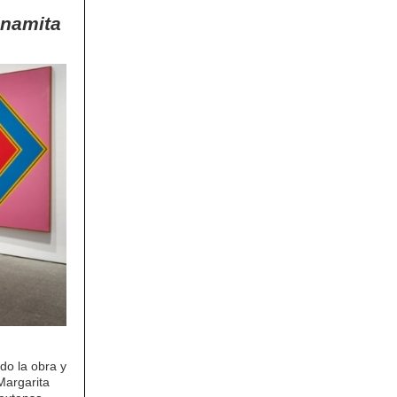
inamita
do la obra y
Margarita