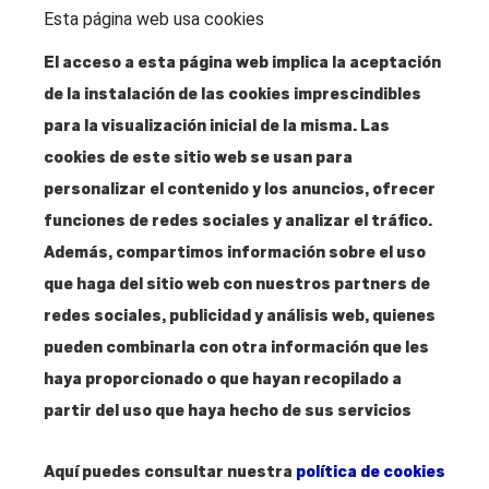
Esta página web usa cookies
Dirección
El acceso a esta página web implica la aceptación
Santa Isabel, 52
de la instalación de las cookies imprescindibles
28012 Madrid
para la visualización inicial de la misma. Las
cookies de este sitio web se usan para
personalizar el contenido y los anuncios, ofrecer
Contacto
funciones de redes sociales y analizar el tráfico.
T. 915 304 287
Además, compartimos información sobre el uso
info@amigosmuseoreinasofia.org
que haga del sitio web con nuestros partners de
redes sociales, publicidad y análisis web, quienes
pueden combinarla con otra información que les
haya proporcionado o que hayan recopilado a
Hazte
Amigo
partir del uso que haya hecho de sus servicios
Aquí puedes consultar nuestra
política de cookies