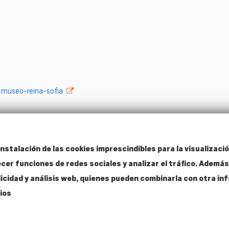
-museo-reina-sofia
nstalación de las cookies imprescindibles para la visualizació
ecer funciones de redes sociales y analizar el tráfico. Adem
Contacto
licidad y análisis web, quienes pueden combinarla con otra i
T. 915 304 287
info@amigosmuseoreinasofia.org
cios