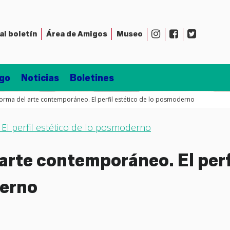
al boletín
Área de
Amigos
Museo
go
Noticias
Boletines
orma del arte contemporáneo. El perfil estético de lo posmoderno
l perfil estético de lo posmoderno
rte contemporáneo. El perf
derno