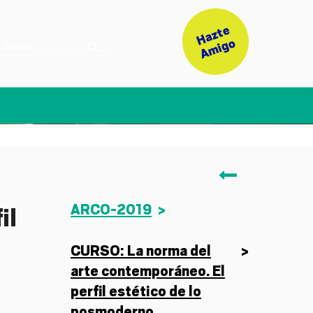
H
a
z
t
e
A
mi
g
o
VOLVER
ARCO-2019
il
CURSO: La norma del
arte contemporáneo. El
perfil estético de lo
posmoderno