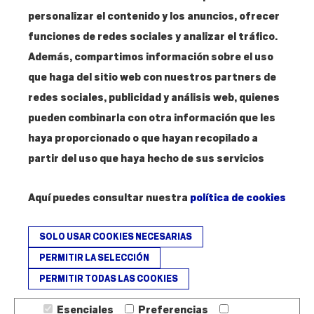
28012 Madrid
personalizar el contenido y los anuncios, ofrecer
funciones de redes sociales y analizar el tráfico.
Contacto
Además, compartimos información sobre el uso
T. 915 304 287
que haga del sitio web con nuestros partners de
info@amigosmuseoreinasofia.org
redes sociales, publicidad y análisis web, quienes
pueden combinarla con otra información que les
haya proporcionado o que hayan recopilado a
partir del uso que haya hecho de sus servicios
Hazte
Amigo
Aquí puedes consultar nuestra
política de cookies
SOLO USAR COOKIES NECESARIAS
PERMITIR LA SELECCIÓN
PERMITIR TODAS LAS COOKIES
Fundación Amigos del Museo Nacional Centro de Arte Reina Sofía - ©
2026
Esenciales
Preferencias