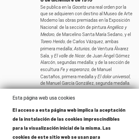
8 de diciembre de 1910
Gaceta
Se publica en la
una real orden por la
que se adquieren con destino al Museo de Arte
Moderno las obras premiadas en la Exposición
Angélica y
Nacional: de la sección de pintura
Medoro
, de Marcelino Santa María Sedano, y el
Torero Herido
, de Carlos Vázquez, ambas
Asturias
primera medalla;
, de Ventura Álvarez
El valle de Nicar
Sala, y
, de Juan Ángel Gómez
Alarcón, segundas medalla; y de la sección de
Fe y esperanza
escultura
, de Manuel
El dolor universal,
Castaños, primera medalla y
de Manuel García González, segunda medalla.
Esta página web usa cookies
El acceso a esta página web implica la aceptación
de la instalación de las cookies imprescindibles
Dirección
para la visualización inicial de la misma. Las
Santa Isabel, 52
cookies de este sitio web se usan para