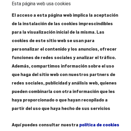
Esta página web usa cookies
Dirección
El acceso a esta página web implica la aceptación
Santa Isabel, 52
de la instalación de las cookies imprescindibles
28012 Madrid
para la visualización inicial de la misma. Las
cookies de este sitio web se usan para
personalizar el contenido y los anuncios, ofrecer
Contacto
funciones de redes sociales y analizar el tráfico.
T. 915 304 287
Además, compartimos información sobre el uso
info@amigosmuseoreinasofia.org
que haga del sitio web con nuestros partners de
redes sociales, publicidad y análisis web, quienes
pueden combinarla con otra información que les
haya proporcionado o que hayan recopilado a
Hazte
Amigo
partir del uso que haya hecho de sus servicios
Aquí puedes consultar nuestra
política de cookies