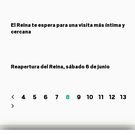
El Reina te espera para una visita más íntima y
cercana
Reapertura del Reina, sábado 6 de junio
4
5
6
7
8
9
10
11
12
13