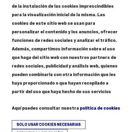
Santa Isabel, 52
de la instalación de las cookies imprescindibles
28012 Madrid
para la visualización inicial de la misma. Las
cookies de este sitio web se usan para
personalizar el contenido y los anuncios, ofrecer
Contacto
funciones de redes sociales y analizar el tráfico.
T. 915 304 287
Además, compartimos información sobre el uso
info@amigosmuseoreinasofia.org
que haga del sitio web con nuestros partners de
redes sociales, publicidad y análisis web, quienes
pueden combinarla con otra información que les
haya proporcionado o que hayan recopilado a
Hazte
Amigo
partir del uso que haya hecho de sus servicios
Aquí puedes consultar nuestra
política de cookies
SOLO USAR COOKIES NECESARIAS